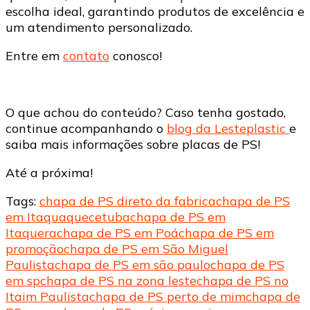
escolha ideal, garantindo produtos de excelência e
um atendimento personalizado.
Entre em
contato
conosco!
O que achou do conteúdo? Caso tenha gostado,
continue acompanhando o
blog da Lesteplastic
e
saiba mais informações sobre placas de PS!
Até a próxima!
Tags:
chapa de PS direto da fabrica
chapa de PS
em Itaquaquecetuba
chapa de PS em
Itaquera
chapa de PS em Poá
chapa de PS em
promoção
chapa de PS em São Miguel
Paulista
chapa de PS em são paulo
chapa de PS
em sp
chapa de PS na zona leste
chapa de PS no
Itaim Paulista
chapa de PS perto de mim
chapa de