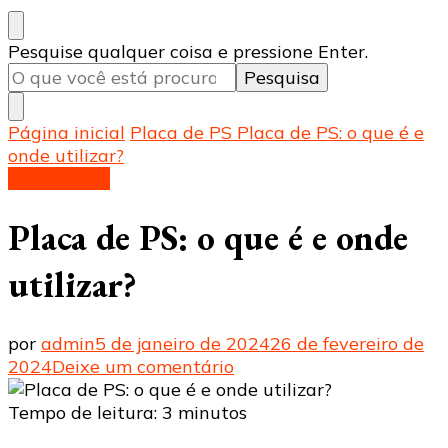
Procurando
Pesquise qualquer coisa e pressione Enter.
algo?
Página inicial
Placa de PS
Placa de PS: o que é e
onde utilizar?
Placa de PS
Placa de PS: o que é e onde
utilizar?
por
admin
5 de janeiro de 2024
26 de fevereiro de
em
2024
Deixe um comentário
Placa
de
Tempo de leitura:
3
minutos
PS: