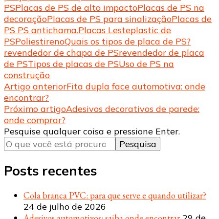
PS
Placas de PS de alto impacto
Placas de PS na
decoração
Placas de PS para sinalização
Placas de
PS PS antichama.
Placas Lesteplastic de
PS
Poliestireno
Quais os tipos de placa de PS?
revendedor de chapa de PS
revendedor de placa
de PS
Tipos de placas de PS
Uso de PS na
construção
Navegação
Artigo anterior
Fita dupla face automotiva: onde
encontrar?
de
Próximo artigo
Adesivos decorativos de parede:
post
onde comprar?
Procurando
Pesquise qualquer coisa e pressione Enter.
algo?
Posts recentes
Cola branca PVC: para que serve e quando utilizar?
24 de julho de 2026
Adesivos automotivos: saiba onde encontrar
29 de