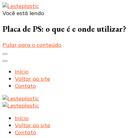
Você está lendo
Lesteplastic
Blog – Lesteplastic
Placa de PS: o que é e onde utilizar?
Pular para o conteúdo
Início
Voltar ao site
Contato
Lesteplastic
Blog – Lesteplastic
Lesteplastic
Blog – Lesteplastic
Início
Voltar ao site
Contato