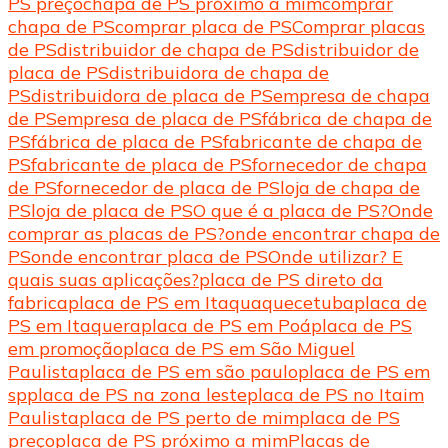
PS preço
chapa de PS próximo a mim
comprar
chapa de PS
comprar placa de PS
Comprar placas
de PS
distribuidor de chapa de PS
distribuidor de
placa de PS
distribuidora de chapa de
PS
distribuidora de placa de PS
empresa de chapa
de PS
empresa de placa de PS
fábrica de chapa de
PS
fábrica de placa de PS
fabricante de chapa de
PS
fabricante de placa de PS
fornecedor de chapa
de PS
fornecedor de placa de PS
loja de chapa de
PS
loja de placa de PS
O que é a placa de PS?
Onde
comprar as placas de PS?
onde encontrar chapa de
PS
onde encontrar placa de PS
Onde utilizar? E
quais suas aplicações?
placa de PS direto da
fabrica
placa de PS em Itaquaquecetuba
placa de
PS em Itaquera
placa de PS em Poá
placa de PS
em promoção
placa de PS em São Miguel
Paulista
placa de PS em são paulo
placa de PS em
sp
placa de PS na zona leste
placa de PS no Itaim
Paulista
placa de PS perto de mim
placa de PS
preço
placa de PS próximo a mim
Placas de