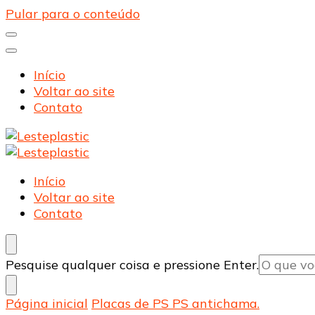
Pular para o conteúdo
Início
Voltar ao site
Contato
Lesteplastic
Blog – Lesteplastic
Lesteplastic
Blog – Lesteplastic
Início
Voltar ao site
Contato
Procurando
Pesquise qualquer coisa e pressione Enter.
algo?
Página inicial
Placas de PS PS antichama.