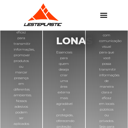
ADESIVOS
PLAC
Versátil e
Trabalhamos
eficaz
com
LONAS
para
comunicação
transmitir
visual
informações,
Essenciais
para que
promover
para
você
produtos
quem
possa
ou
deseja
transmitir
marcar
criar
informações
presença
uma
de
em
área
maneira
diferentes
externa
clara e
ambientes.
mais
eficaz
Nossos
agradável
em locais
adesivos
e
públicos
podem
protegida,
ou
ser
oferecendo
privados.
aplicados
proteção
Seja para