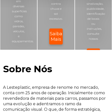
em
contra
sinalização,
diversas
chuva e
publicidade,
superfícies
sol
identificação
como
excessivo.
de locais
vidros,
ou
paredes,
instruções,
veículos,
Saiba
consulte
e
Mais
nossos
equipamentos.
Saiba
Saiba
Mais
Mais
Sobre Nós
A Lesteplastic, empresa de renome no mercado,
conta com 25 anos de operação. Inicialmente como
revendedora de materiais para carros, passamos por
uma evolução e adentramos o ramo da
comunicação visual. O que, de forma estratégica,