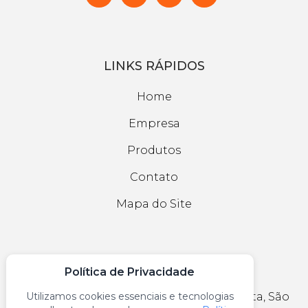
LINKS RÁPIDOS
Home
Empresa
Produtos
Contato
Mapa do Site
CONTATO
Política de Privacidade
Avenida Marechal Tito, 4131 - Itaim Paulista, São
Utilizamos cookies essenciais e tecnologias