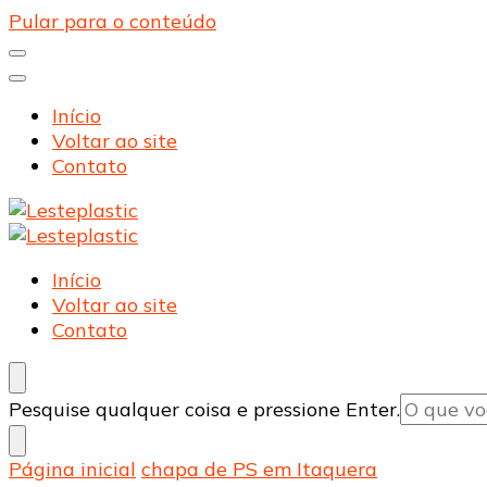
Pular para o conteúdo
Início
Voltar ao site
Contato
Lesteplastic
Blog – Lesteplastic
Lesteplastic
Blog – Lesteplastic
Início
Voltar ao site
Contato
Procurando
Pesquise qualquer coisa e pressione Enter.
algo?
Página inicial
chapa de PS em Itaquera