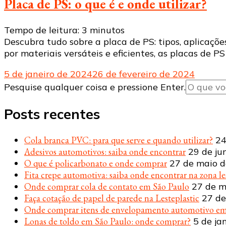
Placa de PS: o que é e onde utilizar?
Tempo de leitura:
3
minutos
Descubra tudo sobre a placa de PS: tipos, aplicaçõe
por materiais versáteis e eficientes, as placas de 
5 de janeiro de 2024
26 de fevereiro de 2024
Procurando
Pesquise qualquer coisa e pressione Enter.
algo?
Posts recentes
Cola branca PVC: para que serve e quando utilizar?
24
Adesivos automotivos: saiba onde encontrar
29 de ju
O que é policarbonato e onde comprar
27 de maio 
Fita crepe automotiva: saiba onde encontrar na zona le
Onde comprar cola de contato em São Paulo
27 de m
Faça cotação de papel de parede na Lesteplastic
27 de
Onde comprar itens de envelopamento automotivo em
Lonas de toldo em São Paulo: onde comprar?
5 de ja