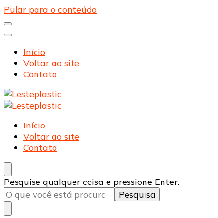
Pular para o conteúdo
Início
Voltar ao site
Contato
Lesteplastic
Blog – Lesteplastic
Lesteplastic
Blog – Lesteplastic
Início
Voltar ao site
Contato
Procurando
Pesquise qualquer coisa e pressione Enter.
algo?