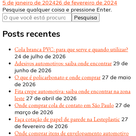
5 de janeiro de 2024
26 de fevereiro de 2024
Procurando
Pesquise qualquer coisa e pressione Enter.
algo?
Posts recentes
Cola branca PVC: para que serve e quando utilizar?
24 de julho de 2026
Adesivos automotivos: saiba onde encontrar
29 de
junho de 2026
O que é policarbonato e onde comprar
27 de maio
de 2026
Fita crepe automotiva: saiba onde encontrar na zona
leste
27 de abril de 2026
Onde comprar cola de contato em São Paulo
27 de
março de 2026
Faça cotação de papel de parede na Lesteplastic
27
de fevereiro de 2026
Onde comprar itens de envelopamento automotivo