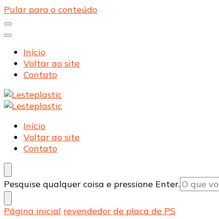
Pular para o conteúdo
Início
Voltar ao site
Contato
Lesteplastic
Blog – Lesteplastic
Lesteplastic
Blog – Lesteplastic
Início
Voltar ao site
Contato
Procurando
Pesquise qualquer coisa e pressione Enter.
algo?
Página inicial
revendedor de placa de PS