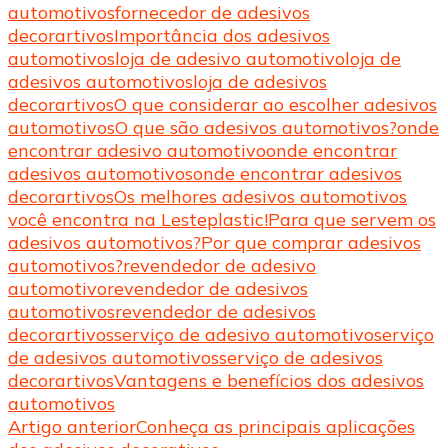
automotivos
fornecedor de adesivos
decorartivos
Importância dos adesivos
automotivos
loja de adesivo automotivo
loja de
adesivos automotivos
loja de adesivos
decorartivos
O que considerar ao escolher adesivos
automotivos
O que são adesivos automotivos?
onde
encontrar adesivo automotivo
onde encontrar
adesivos automotivos
onde encontrar adesivos
decorartivos
Os melhores adesivos automotivos
você encontra na Lesteplastic!
Para que servem os
adesivos automotivos?
Por que comprar adesivos
automotivos?
revendedor de adesivo
automotivo
revendedor de adesivos
automotivos
revendedor de adesivos
decorartivos
serviço de adesivo automotivo
serviço
de adesivos automotivos
serviço de adesivos
decorartivos
Vantagens e benefícios dos adesivos
automotivos
Navegação
Artigo anterior
Conheça as principais aplicações