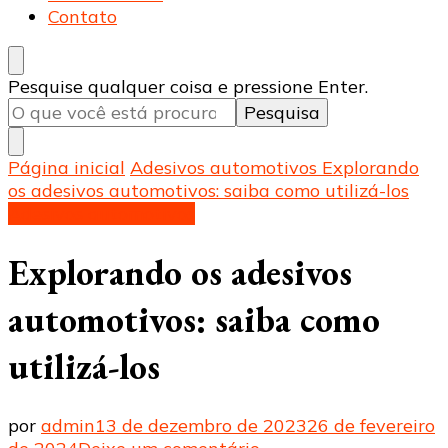
Contato
Procurando
Pesquise qualquer coisa e pressione Enter.
algo?
Página inicial
Adesivos automotivos
Explorando
os adesivos automotivos: saiba como utilizá-los
Adesivos automotivos
Explorando os adesivos
automotivos: saiba como
utilizá-los
por
admin
13 de dezembro de 2023
26 de fevereiro
em