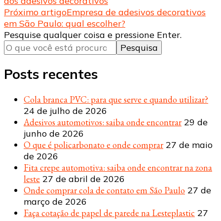
dos adesivos decorativos
de
Próximo artigo
Empresa de adesivos decorativos
post
em São Paulo: qual escolher?
Procurando
Pesquise qualquer coisa e pressione Enter.
algo?
Posts recentes
Cola branca PVC: para que serve e quando utilizar?
24 de julho de 2026
Adesivos automotivos: saiba onde encontrar
29 de
junho de 2026
O que é policarbonato e onde comprar
27 de maio
de 2026
Fita crepe automotiva: saiba onde encontrar na zona
leste
27 de abril de 2026
Onde comprar cola de contato em São Paulo
27 de
março de 2026
Faça cotação de papel de parede na Lesteplastic
27