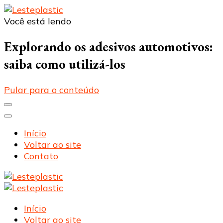
Você está lendo
Lesteplastic
Blog – Lesteplastic
Explorando os adesivos automotivos:
saiba como utilizá-los
Pular para o conteúdo
Início
Voltar ao site
Contato
Lesteplastic
Blog – Lesteplastic
Lesteplastic
Blog – Lesteplastic
Início
Voltar ao site