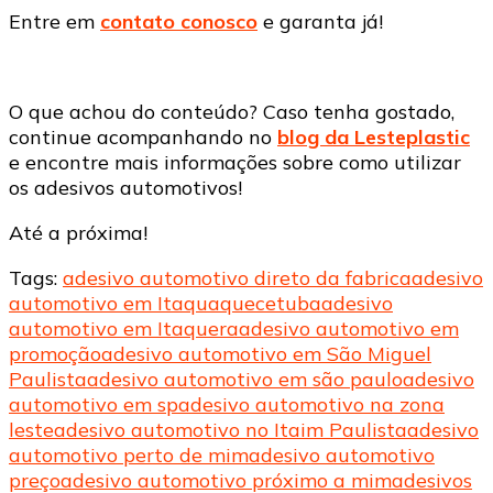
Entre em
contato conosco
e garanta já!
O que achou do conteúdo? Caso tenha gostado,
continue acompanhando no
blog da Lesteplastic
e encontre mais informações sobre como utilizar
os adesivos automotivos!
Até a próxima!
Tags:
adesivo automotivo direto da fabrica
adesivo
automotivo em Itaquaquecetuba
adesivo
automotivo em Itaquera
adesivo automotivo em
promoção
adesivo automotivo em São Miguel
Paulista
adesivo automotivo em são paulo
adesivo
automotivo em sp
adesivo automotivo na zona
leste
adesivo automotivo no Itaim Paulista
adesivo
automotivo perto de mim
adesivo automotivo
preço
adesivo automotivo próximo a mim
adesivos