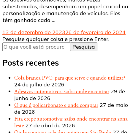
subestimados, desempenham um papel crucial na
personalização e manutenção de veículos. Eles
têm ganhado cada …
13 de dezembro de 2023
26 de fevereiro de 2024
Procurando
Pesquise qualquer coisa e pressione Enter.
algo?
Posts recentes
Cola branca PVC: para que serve e quando utilizar?
24 de julho de 2026
Adesivos automotivos: saiba onde encontrar
29 de
junho de 2026
O que é policarbonato e onde comprar
27 de maio
de 2026
Fita crepe automotiva: saiba onde encontrar na zona
leste
27 de abril de 2026
Onde comprar cola de contato em São Paulo
27 de