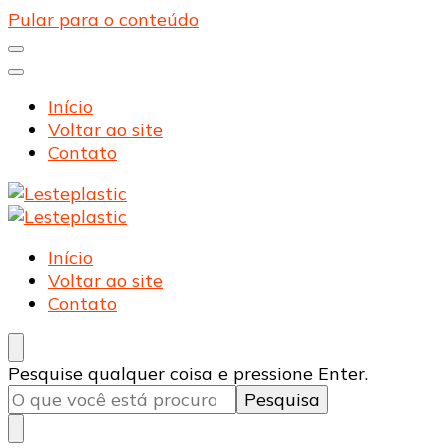
Pular para o conteúdo
Início
Voltar ao site
Contato
Lesteplastic
Blog – Lesteplastic
Lesteplastic
Blog – Lesteplastic
Início
Voltar ao site
Contato
Procurando
Pesquise qualquer coisa e pressione Enter.
algo?