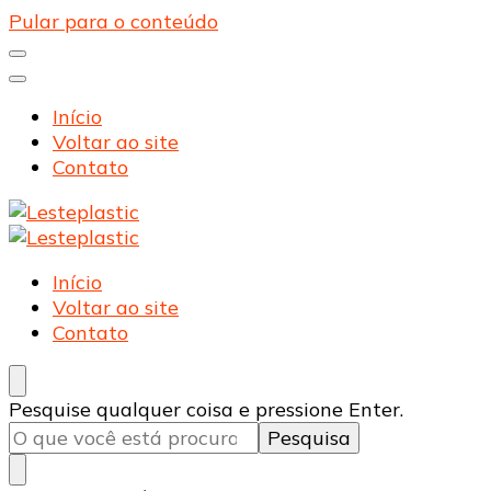
Pular para o conteúdo
Início
Voltar ao site
Contato
Lesteplastic
Blog – Lesteplastic
Lesteplastic
Blog – Lesteplastic
Início
Voltar ao site
Contato
Procurando
Pesquise qualquer coisa e pressione Enter.
algo?