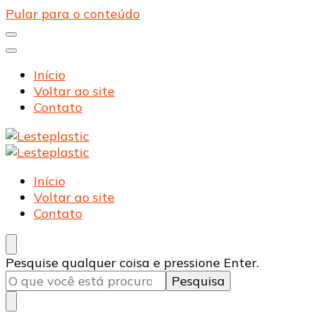
Pular para o conteúdo
Início
Voltar ao site
Contato
Lesteplastic
Blog – Lesteplastic
Lesteplastic
Blog – Lesteplastic
Início
Voltar ao site
Contato
Procurando
Pesquise qualquer coisa e pressione Enter.
algo?