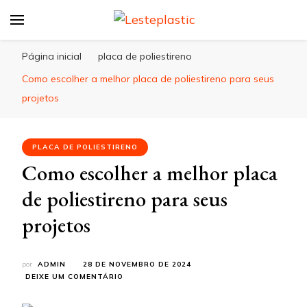
Lesteplastic
Blog – Lesteplastic
Página inicial
placa de poliestireno
Como escolher a melhor placa de poliestireno para seus
projetos
PLACA DE POLIESTIRENO
Como escolher a melhor placa
de poliestireno para seus
projetos
por
ADMIN
28 DE NOVEMBRO DE 2024
EM
DEIXE UM COMENTÁRIO
COMO
ESCOLHER