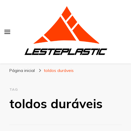
Lesteplastic
Blog – Lesteplastic
Página inicial
toldos duráveis
TAG
toldos duráveis