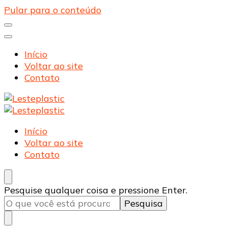
Pular para o conteúdo
Início
Voltar ao site
Contato
Lesteplastic
Blog – Lesteplastic
Lesteplastic
Blog – Lesteplastic
Início
Voltar ao site
Contato
Procurando
Pesquise qualquer coisa e pressione Enter.
algo?