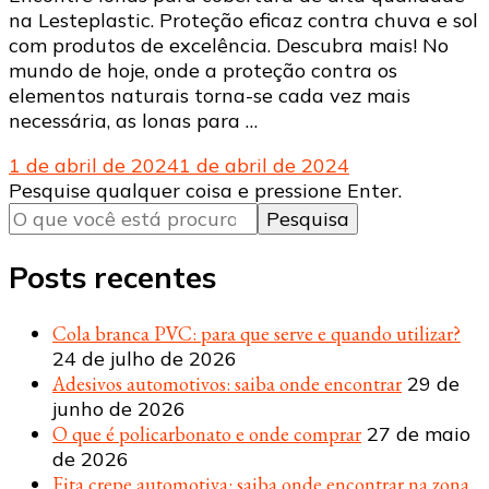
na Lesteplastic. Proteção eficaz contra chuva e sol
com produtos de excelência. Descubra mais! No
mundo de hoje, onde a proteção contra os
elementos naturais torna-se cada vez mais
necessária, as lonas para …
1 de abril de 2024
1 de abril de 2024
Procurando
Pesquise qualquer coisa e pressione Enter.
algo?
Posts recentes
Cola branca PVC: para que serve e quando utilizar?
24 de julho de 2026
Adesivos automotivos: saiba onde encontrar
29 de
junho de 2026
O que é policarbonato e onde comprar
27 de maio
de 2026
Fita crepe automotiva: saiba onde encontrar na zona