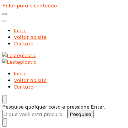
Pular para o conteúdo
Início
Voltar ao site
Contato
Lesteplastic
Blog – Lesteplastic
Lesteplastic
Blog – Lesteplastic
Início
Voltar ao site
Contato
Procurando
Pesquise qualquer coisa e pressione Enter.
algo?