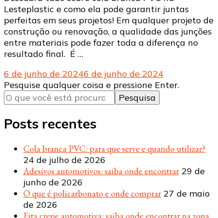
Lesteplastic e como ela pode garantir juntas
perfeitas em seus projetos! Em qualquer projeto de
construção ou renovação, a qualidade das junções
entre materiais pode fazer toda a diferença no
resultado final. É …
6 de junho de 2024
6 de junho de 2024
Procurando
Pesquise qualquer coisa e pressione Enter.
algo?
Posts recentes
Cola branca PVC: para que serve e quando utilizar?
24 de julho de 2026
Adesivos automotivos: saiba onde encontrar
29 de
junho de 2026
O que é policarbonato e onde comprar
27 de maio
de 2026
Fita crepe automotiva: saiba onde encontrar na zona