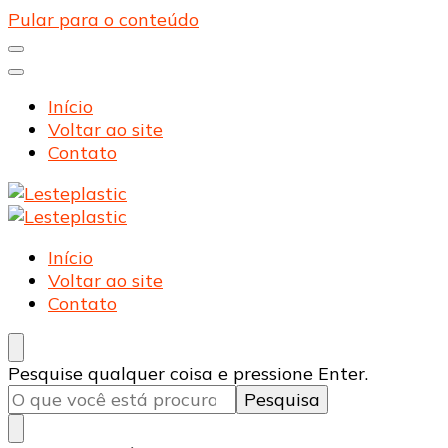
Pular para o conteúdo
Início
Voltar ao site
Contato
Lesteplastic
Blog – Lesteplastic
Lesteplastic
Blog – Lesteplastic
Início
Voltar ao site
Contato
Procurando
Pesquise qualquer coisa e pressione Enter.
algo?