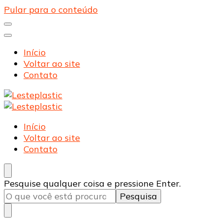
Pular para o conteúdo
Início
Voltar ao site
Contato
Lesteplastic
Blog – Lesteplastic
Lesteplastic
Blog – Lesteplastic
Início
Voltar ao site
Contato
Procurando
Pesquise qualquer coisa e pressione Enter.
algo?