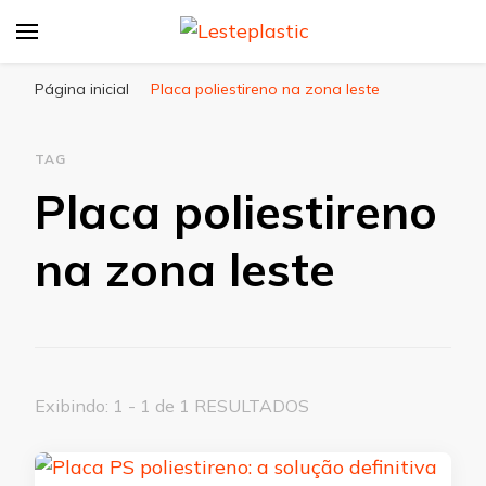
Lesteplastic
Blog – Lesteplastic
Página inicial
Placa poliestireno na zona leste
TAG
Placa poliestireno
na zona leste
Exibindo: 1 - 1 de 1 RESULTADOS