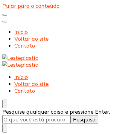
Pular para o conteúdo
Início
Voltar ao site
Contato
Lesteplastic
Blog – Lesteplastic
Lesteplastic
Blog – Lesteplastic
Início
Voltar ao site
Contato
Procurando
Pesquise qualquer coisa e pressione Enter.
algo?