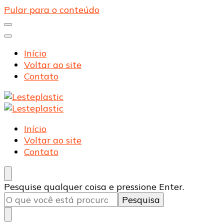
Pular para o conteúdo
Início
Voltar ao site
Contato
Lesteplastic
Blog – Lesteplastic
Lesteplastic
Blog – Lesteplastic
Início
Voltar ao site
Contato
Procurando
Pesquise qualquer coisa e pressione Enter.
algo?