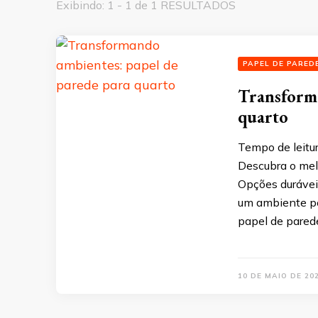
Exibindo: 1 - 1 de 1 RESULTADOS
PAPEL DE PARED
Transforma
quarto
Tempo de leitu
Descubra o melh
Opções duráveis
um ambiente po
papel de parede
10 DE MAIO DE 20