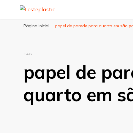
Lesteplastic
Blog – Lesteplastic
Página inicial
papel de parede para quarto em são p
TAG
papel de par
quarto em s