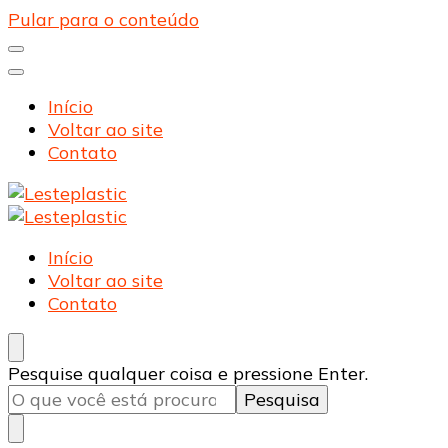
Pular para o conteúdo
Início
Voltar ao site
Contato
Lesteplastic
Blog – Lesteplastic
Lesteplastic
Blog – Lesteplastic
Início
Voltar ao site
Contato
Procurando
Pesquise qualquer coisa e pressione Enter.
algo?