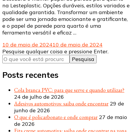
na Lesteplastic. Opções duráveis, estilos variados e
qualidade garantida. Transformar um ambiente
pode ser uma jornada emocionante e gratificante,
e o papel de parede para quarto é uma
ferramenta versátil e eficaz …
10 de maio de 2024
10 de maio de 2024
Procurando
Pesquise qualquer coisa e pressione Enter.
algo?
Posts recentes
Cola branca PVC: para que serve e quando utilizar?
24 de julho de 2026
Adesivos automotivos: saiba onde encontrar
29 de
junho de 2026
O que é policarbonato e onde comprar
27 de maio
de 2026
Fita crepe automotiva: saiba onde encontrar na zona