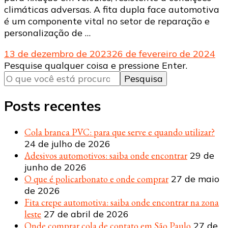
climáticas adversas. A fita dupla face automotiva
é um componente vital no setor de reparação e
personalização de …
13 de dezembro de 2023
26 de fevereiro de 2024
Procurando
Pesquise qualquer coisa e pressione Enter.
algo?
Posts recentes
Cola branca PVC: para que serve e quando utilizar?
24 de julho de 2026
Adesivos automotivos: saiba onde encontrar
29 de
junho de 2026
O que é policarbonato e onde comprar
27 de maio
de 2026
Fita crepe automotiva: saiba onde encontrar na zona
leste
27 de abril de 2026
Onde comprar cola de contato em São Paulo
27 de