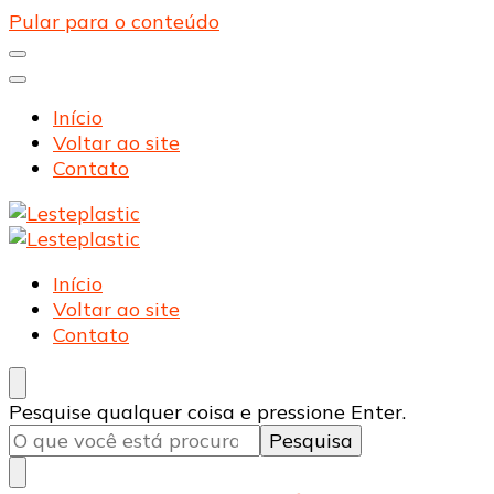
Pular para o conteúdo
Início
Voltar ao site
Contato
Lesteplastic
Blog – Lesteplastic
Lesteplastic
Blog – Lesteplastic
Início
Voltar ao site
Contato
Procurando
Pesquise qualquer coisa e pressione Enter.
algo?