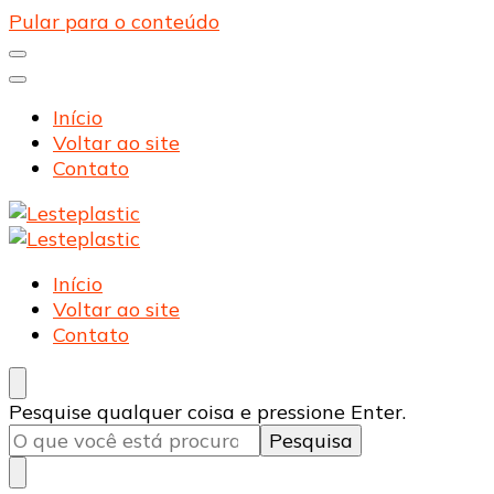
Pular para o conteúdo
Início
Voltar ao site
Contato
Lesteplastic
Blog – Lesteplastic
Lesteplastic
Blog – Lesteplastic
Início
Voltar ao site
Contato
Procurando
Pesquise qualquer coisa e pressione Enter.
algo?