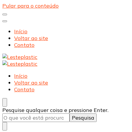
Pular para o conteúdo
Início
Voltar ao site
Contato
Lesteplastic
Blog – Lesteplastic
Lesteplastic
Blog – Lesteplastic
Início
Voltar ao site
Contato
Procurando
Pesquise qualquer coisa e pressione Enter.
algo?