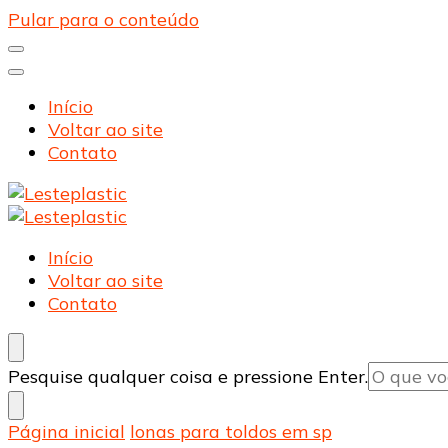
Pular para o conteúdo
Início
Voltar ao site
Contato
Lesteplastic
Blog – Lesteplastic
Lesteplastic
Blog – Lesteplastic
Início
Voltar ao site
Contato
Procurando
Pesquise qualquer coisa e pressione Enter.
algo?
Página inicial
lonas para toldos em sp