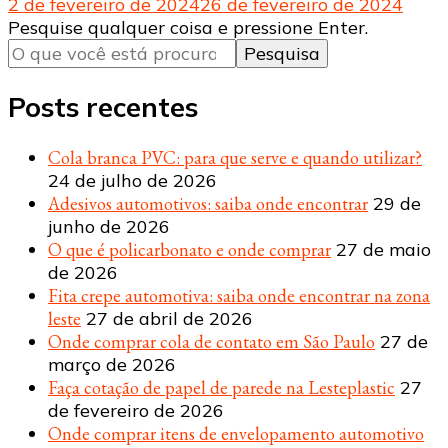
2 de fevereiro de 2024
26 de fevereiro de 2024
Procurando
Pesquise qualquer coisa e pressione Enter.
algo?
Posts recentes
Cola branca PVC: para que serve e quando utilizar?
24 de julho de 2026
Adesivos automotivos: saiba onde encontrar
29 de
junho de 2026
O que é policarbonato e onde comprar
27 de maio
de 2026
Fita crepe automotiva: saiba onde encontrar na zona
leste
27 de abril de 2026
Onde comprar cola de contato em São Paulo
27 de
março de 2026
Faça cotação de papel de parede na Lesteplastic
27
de fevereiro de 2026
Onde comprar itens de envelopamento automotivo