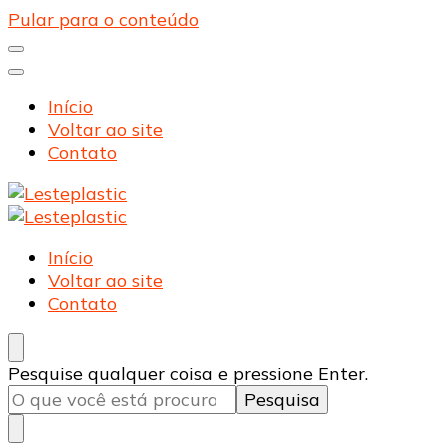
Pular para o conteúdo
Início
Voltar ao site
Contato
Lesteplastic
Blog – Lesteplastic
Lesteplastic
Blog – Lesteplastic
Início
Voltar ao site
Contato
Procurando
Pesquise qualquer coisa e pressione Enter.
algo?