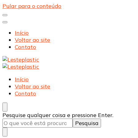
Pular para o conteúdo
Início
Voltar ao site
Contato
Lesteplastic
Blog – Lesteplastic
Lesteplastic
Blog – Lesteplastic
Início
Voltar ao site
Contato
Procurando
Pesquise qualquer coisa e pressione Enter.
algo?