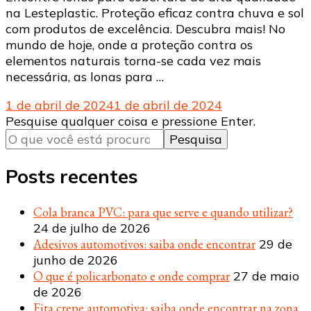
na Lesteplastic. Proteção eficaz contra chuva e sol
com produtos de excelência. Descubra mais! No
mundo de hoje, onde a proteção contra os
elementos naturais torna-se cada vez mais
necessária, as lonas para …
1 de abril de 2024
1 de abril de 2024
Procurando
Pesquise qualquer coisa e pressione Enter.
algo?
Posts recentes
Cola branca PVC: para que serve e quando utilizar?
24 de julho de 2026
Adesivos automotivos: saiba onde encontrar
29 de
junho de 2026
O que é policarbonato e onde comprar
27 de maio
de 2026
Fita crepe automotiva: saiba onde encontrar na zona