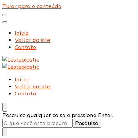
Pular para o conteúdo
Início
Voltar ao site
Contato
Lesteplastic
Blog – Lesteplastic
Lesteplastic
Blog – Lesteplastic
Início
Voltar ao site
Contato
Procurando
Pesquise qualquer coisa e pressione Enter.
algo?