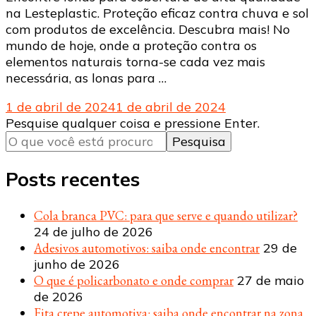
na Lesteplastic. Proteção eficaz contra chuva e sol
com produtos de excelência. Descubra mais! No
mundo de hoje, onde a proteção contra os
elementos naturais torna-se cada vez mais
necessária, as lonas para …
1 de abril de 2024
1 de abril de 2024
Procurando
Pesquise qualquer coisa e pressione Enter.
algo?
Posts recentes
Cola branca PVC: para que serve e quando utilizar?
24 de julho de 2026
Adesivos automotivos: saiba onde encontrar
29 de
junho de 2026
O que é policarbonato e onde comprar
27 de maio
de 2026
Fita crepe automotiva: saiba onde encontrar na zona