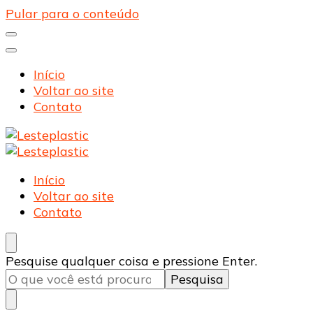
Pular para o conteúdo
Início
Voltar ao site
Contato
Lesteplastic
Blog – Lesteplastic
Lesteplastic
Blog – Lesteplastic
Início
Voltar ao site
Contato
Procurando
Pesquise qualquer coisa e pressione Enter.
algo?