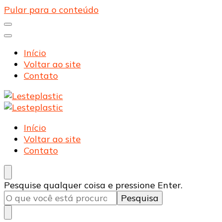
Pular para o conteúdo
Início
Voltar ao site
Contato
Lesteplastic
Blog – Lesteplastic
Lesteplastic
Blog – Lesteplastic
Início
Voltar ao site
Contato
Procurando
Pesquise qualquer coisa e pressione Enter.
algo?