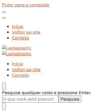
Pular para o conteúdo
Início
Voltar ao site
Contato
Lesteplastic
Blog – Lesteplastic
Lesteplastic
Blog – Lesteplastic
Início
Voltar ao site
Contato
Procurando
Pesquise qualquer coisa e pressione Enter.
algo?