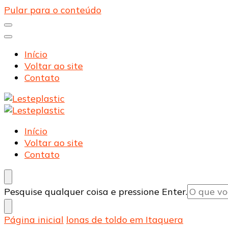
Pular para o conteúdo
Início
Voltar ao site
Contato
Lesteplastic
Blog – Lesteplastic
Lesteplastic
Blog – Lesteplastic
Início
Voltar ao site
Contato
Procurando
Pesquise qualquer coisa e pressione Enter.
algo?
Página inicial
lonas de toldo em Itaquera