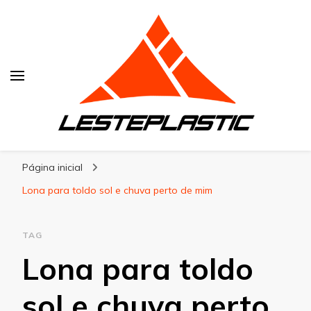
Lesteplastic
Blog – Lesteplastic
Página inicial
Lona para toldo sol e chuva perto de mim
TAG
Lona para toldo
sol e chuva perto