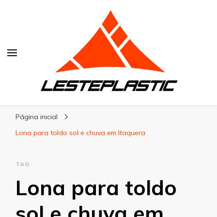
Lesteplastic
Blog – Lesteplastic
Página inicial
Lona para toldo sol e chuva em Itaquera
TAG
Lona para toldo
sol e chuva em