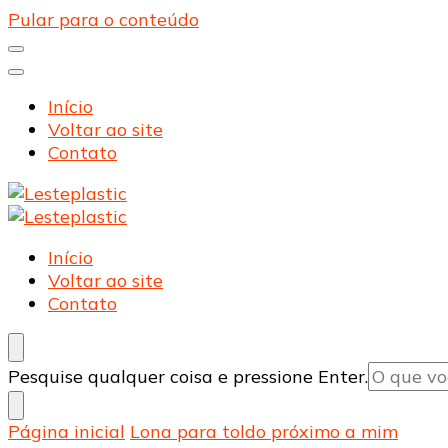
Pular para o conteúdo
Início
Voltar ao site
Contato
Lesteplastic
Blog – Lesteplastic
Lesteplastic
Blog – Lesteplastic
Início
Voltar ao site
Contato
Procurando
Pesquise qualquer coisa e pressione Enter.
algo?
Página inicial
Lona para toldo próximo a mim