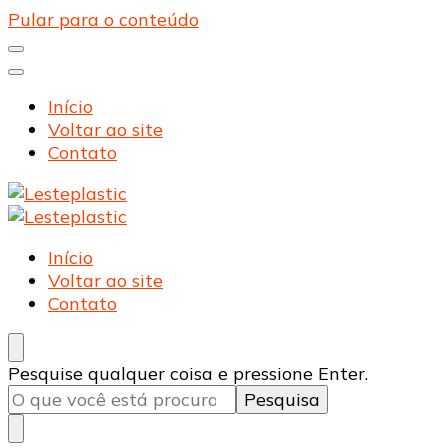
Pular para o conteúdo
Início
Voltar ao site
Contato
Lesteplastic
Blog – Lesteplastic
Lesteplastic
Blog – Lesteplastic
Início
Voltar ao site
Contato
Procurando
Pesquise qualquer coisa e pressione Enter.
algo?