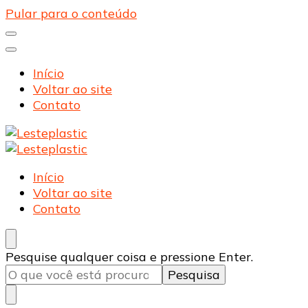
Pular para o conteúdo
Início
Voltar ao site
Contato
Lesteplastic
Blog – Lesteplastic
Lesteplastic
Blog – Lesteplastic
Início
Voltar ao site
Contato
Procurando
Pesquise qualquer coisa e pressione Enter.
algo?