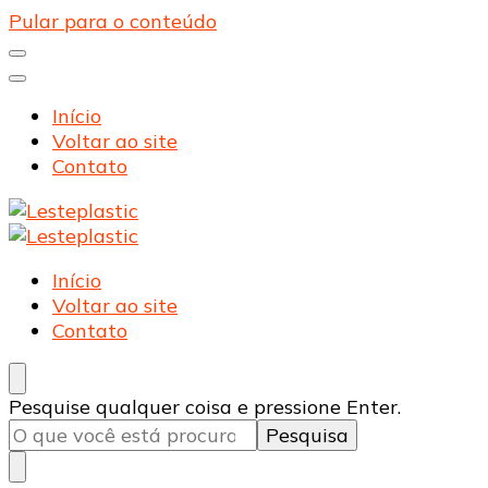
Pular para o conteúdo
Início
Voltar ao site
Contato
Lesteplastic
Blog – Lesteplastic
Lesteplastic
Blog – Lesteplastic
Início
Voltar ao site
Contato
Procurando
Pesquise qualquer coisa e pressione Enter.
algo?