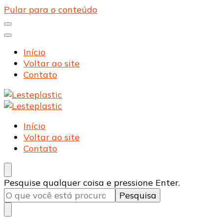
Pular para o conteúdo
Início
Voltar ao site
Contato
Lesteplastic
Blog – Lesteplastic
Lesteplastic
Blog – Lesteplastic
Início
Voltar ao site
Contato
Procurando
Pesquise qualquer coisa e pressione Enter.
algo?