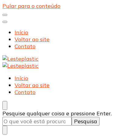
Pular para o conteúdo
Início
Voltar ao site
Contato
Lesteplastic
Blog – Lesteplastic
Lesteplastic
Blog – Lesteplastic
Início
Voltar ao site
Contato
Procurando
Pesquise qualquer coisa e pressione Enter.
algo?