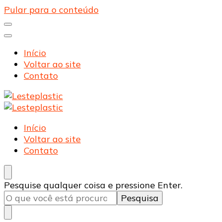
Pular para o conteúdo
Início
Voltar ao site
Contato
Lesteplastic
Blog – Lesteplastic
Lesteplastic
Blog – Lesteplastic
Início
Voltar ao site
Contato
Procurando
Pesquise qualquer coisa e pressione Enter.
algo?