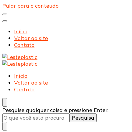
Pular para o conteúdo
Início
Voltar ao site
Contato
Lesteplastic
Blog – Lesteplastic
Lesteplastic
Blog – Lesteplastic
Início
Voltar ao site
Contato
Procurando
Pesquise qualquer coisa e pressione Enter.
algo?