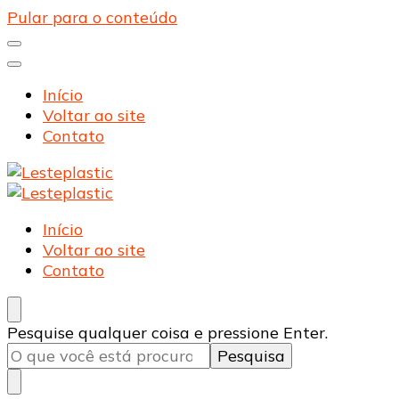
Pular para o conteúdo
Início
Voltar ao site
Contato
Lesteplastic
Blog – Lesteplastic
Lesteplastic
Blog – Lesteplastic
Início
Voltar ao site
Contato
Procurando
Pesquise qualquer coisa e pressione Enter.
algo?