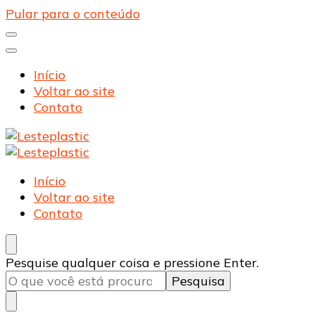
Pular para o conteúdo
Início
Voltar ao site
Contato
Lesteplastic
Blog – Lesteplastic
Lesteplastic
Blog – Lesteplastic
Início
Voltar ao site
Contato
Procurando
Pesquise qualquer coisa e pressione Enter.
algo?