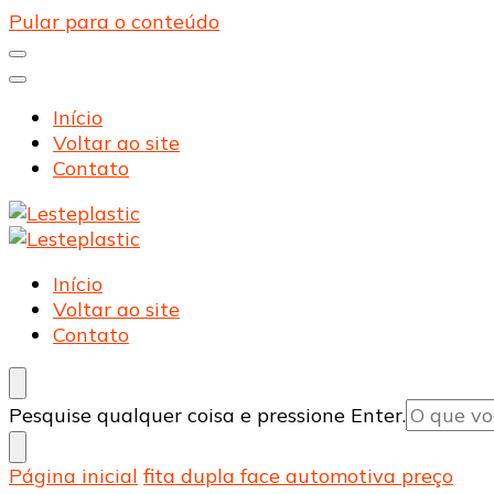
Pular para o conteúdo
Início
Voltar ao site
Contato
Lesteplastic
Blog – Lesteplastic
Lesteplastic
Blog – Lesteplastic
Início
Voltar ao site
Contato
Procurando
Pesquise qualquer coisa e pressione Enter.
algo?
Página inicial
fita dupla face automotiva preço