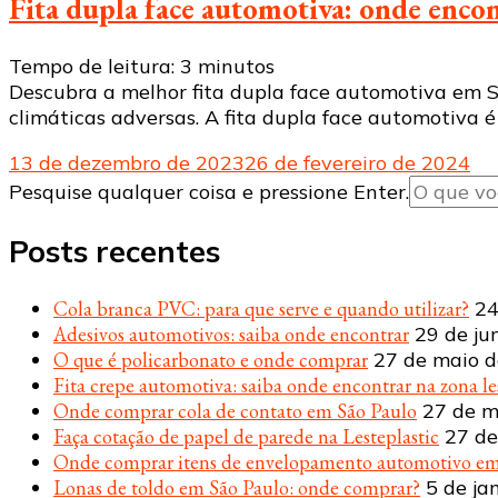
Fita dupla face automotiva: onde enco
Tempo de leitura:
3
minutos
Descubra a melhor fita dupla face automotiva em Sã
climáticas adversas. A fita dupla face automotiva 
13 de dezembro de 2023
26 de fevereiro de 2024
Procurando
Pesquise qualquer coisa e pressione Enter.
algo?
Posts recentes
Cola branca PVC: para que serve e quando utilizar?
24
Adesivos automotivos: saiba onde encontrar
29 de ju
O que é policarbonato e onde comprar
27 de maio 
Fita crepe automotiva: saiba onde encontrar na zona le
Onde comprar cola de contato em São Paulo
27 de m
Faça cotação de papel de parede na Lesteplastic
27 de
Onde comprar itens de envelopamento automotivo em
Lonas de toldo em São Paulo: onde comprar?
5 de ja