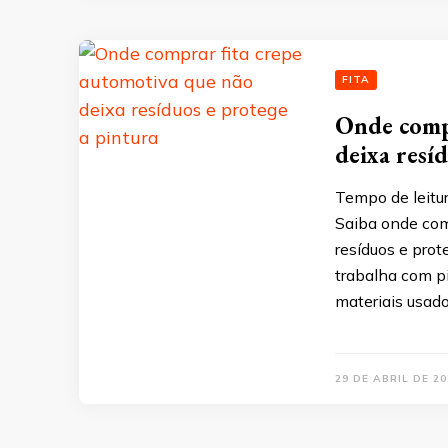
FITA
Onde compr
deixa resí
Tempo de leitu
Saiba onde comp
resíduos e prot
trabalha com p
materiais usado
29 DE ABRIL DE 20