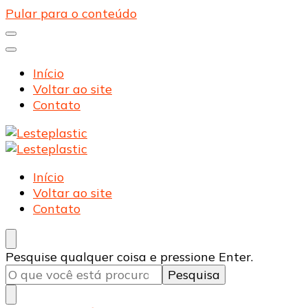
Pular para o conteúdo
Início
Voltar ao site
Contato
Lesteplastic
Blog – Lesteplastic
Lesteplastic
Blog – Lesteplastic
Início
Voltar ao site
Contato
Procurando
Pesquise qualquer coisa e pressione Enter.
algo?