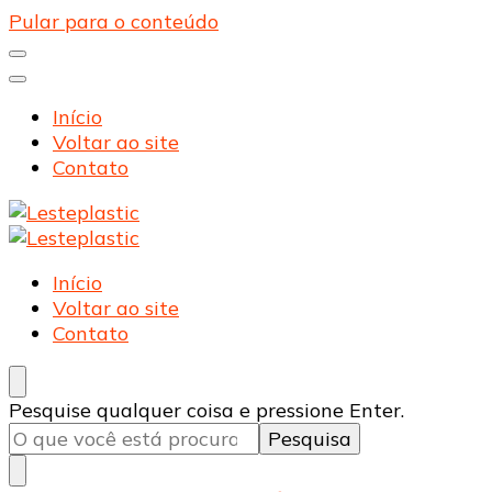
Pular para o conteúdo
Início
Voltar ao site
Contato
Lesteplastic
Blog – Lesteplastic
Lesteplastic
Blog – Lesteplastic
Início
Voltar ao site
Contato
Procurando
Pesquise qualquer coisa e pressione Enter.
algo?