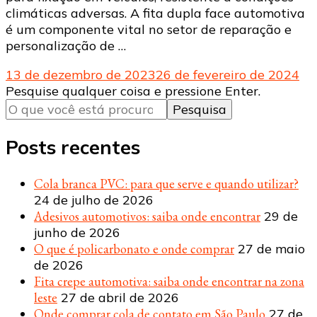
climáticas adversas. A fita dupla face automotiva
é um componente vital no setor de reparação e
personalização de …
13 de dezembro de 2023
26 de fevereiro de 2024
Procurando
Pesquise qualquer coisa e pressione Enter.
algo?
Posts recentes
Cola branca PVC: para que serve e quando utilizar?
24 de julho de 2026
Adesivos automotivos: saiba onde encontrar
29 de
junho de 2026
O que é policarbonato e onde comprar
27 de maio
de 2026
Fita crepe automotiva: saiba onde encontrar na zona
leste
27 de abril de 2026
Onde comprar cola de contato em São Paulo
27 de