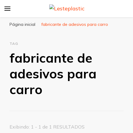
Lesteplastic
Blog – Lesteplastic
Página inicial
fabricante de adesivos para carro
TAG
fabricante de
adesivos para
carro
Exibindo: 1 - 1 de 1 RESULTADOS