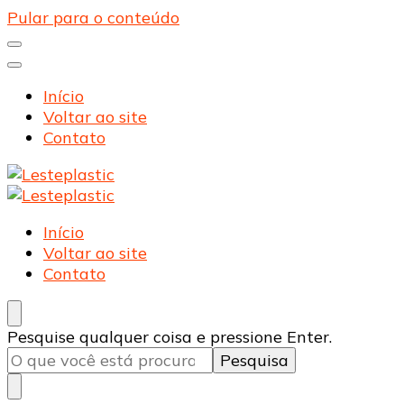
Pular para o conteúdo
Início
Voltar ao site
Contato
Lesteplastic
Blog – Lesteplastic
Lesteplastic
Blog – Lesteplastic
Início
Voltar ao site
Contato
Procurando
Pesquise qualquer coisa e pressione Enter.
algo?